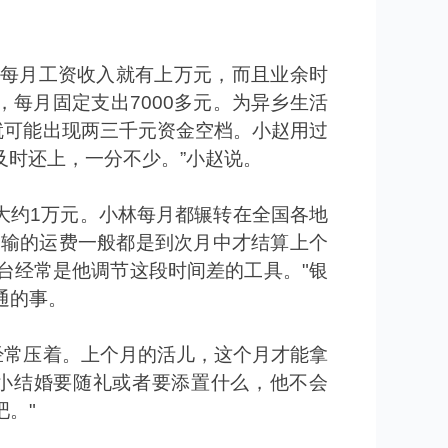
每月工资收入就有上万元，而且业余时
，每月固定支出
7000
多元。为异乡生活
就可能出现两三千元资金空档。小赵用过
及时还上，一分不少。
”
小赵说。
大约
1
万元。小林每月都辗转在全国各地
运输的运费一般都是到次月中才结算上个
台经常是他调节这段时间差的工具。
"
银
通的事。
经常压着。上个月的活儿，这个月才能拿
小结婚要随礼或者要添置什么，他不会
吧。
"