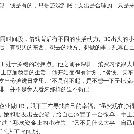
现：钱是有的，只是还没到账；支出是合理的，只是
不同时间段，借钱背后有不同的生活动力。
30
出头的小
活，有想买的东西、想去的地方、想做的事，想靠自
正处于关键的转换点。他之前在深圳，消费习惯跟大
过上更加稳定的生活，他开始变得有计划，
“
攒钱、买车
支出分摊进日常里。
“
不是付不起，是不想一下子把流
排，并不是旁人看来那样的迫不得已。
企业做
HR
，眼下正在寻找自己的幸福。
“
虽然现在挣
，她和朋友出去旅游，给自己添置了一台微单，手上
度过了那次资金上的小难关。
"
又不是什么大事，自己
得
"
长大了
"
的证明。