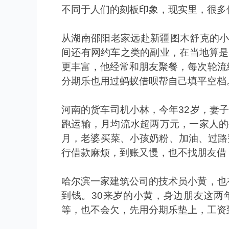
不同于人们的刻板印象，现实里，很多
从湖南邵阳老家远赴新疆图木舒克的
间还有网约车之类的副业，在当地算是
更丰富，他经常和朋友聚餐，每次轮流
分期乐也用过蚂蚁借呗帮自己填平空档
河南的货车司机小林，今年
32
岁，妻子
跑运输，月均流水超两万元，一家人的
月，老婆买菜、小孩奶粉、加油、过路
行借款麻烦，到账又慢，也不找朋友借
哈尔滨一家建筑公司的技术员小黄，也
到钱。
30
来岁的小黄，身边朋友这两
等，也不会欠，先用分期乐垫上，工资