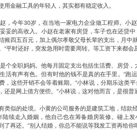
使用金融工具的年轻人，其实都有稳定收入。
小赵，今年
30
岁，在当地一家电力企业做工程师。小赵
妥妥的高收入。小赵在老家有房贷，车子也在还贷中
结账四五百元，加上偶尔孝敬父母长辈的支出，月中
。
“
平时还好，突发急用时需要周转。等工资下来都会
是个全职妈妈。他每月固定支出包括生活费、房贷，
生活有声有色。但有时他的钱不是真的在手里。
“
跑
费，这些开销不会等着账期。
”
小林说，分期乐这类平
，还是网上借方便些。
"
小林说，这对他而言，是很普
有类似的处境。小黄的公司服务的是建筑工地，结款
年陆续走入婚姻，他自己也在筹备婚房装修。碰上发
到了再还。
"
别人结婚，你总不能说等我发工资再给你