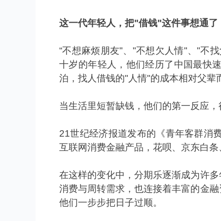
这一代年轻人，把
"
借钱
"
这件事想通了
“
不想麻烦朋友
"
、
"
不想欠人情
"
、
"
不找
十岁的年轻人，他们经历了中国最快
泊，找人借钱的
"
人情
"
的成本相对父辈
当生活里短暂缺钱，他们的第一反应，
21
世纪经济报道发布的《青年客群消
互联网消费金融产品，花呗、京东白条
在这样的变化中，分期乐逐渐成为许多
消费与周转需求，也连接着丰富的金融
他们一步步把日子过顺。